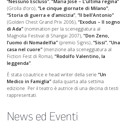
“Nessuno Escluso”
,
“Maria José – L’ultima regina”
(Grolla d’oro),
“Le cinque giornate di Milano”
,
“Storia di guerra e d’amicizia”
,
“Il bell’Antonio”
(Golden Chest Grand Prix 2006),
“Exodus – Il sogno
di Ada”
(nomination per la sceneggiatura al
Magnolia Festival di Shangai 2007),
“Don Zeno,
l’uomo di Nomadelfia”
(premio Signis),
“Sissi”
,
“Una
casa nel cuore”
(menzione alla sceneggiatura al
Fiction Fest di Roma),
“Rodolfo Valentino, la
leggenda”
.
È stata coautrice e head writer della serie
“Un
Medico in Famiglia”
dalla quarta alla settima
edizione. Per il teatro è autrice di una decina di testi
rappresentati.
News ed Eventi