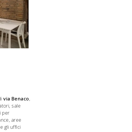
di
via Benaco
,
tori, sale
i per
ance, aree
e gli uffici