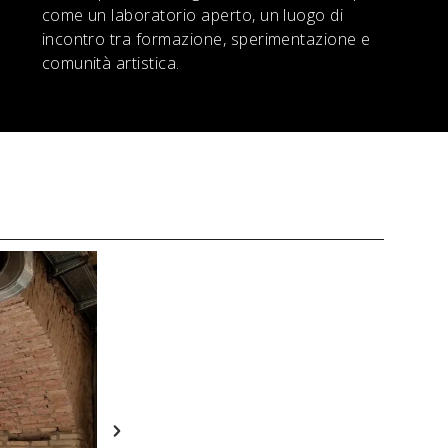
come un laboratorio aperto, un luogo di
incontro tra formazione, sperimentazione e
comunità artistica.