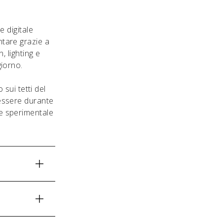
e digitale
ntare grazie a
, lighting e
giorno.
sui tetti del
nessere durante
e sperimentale