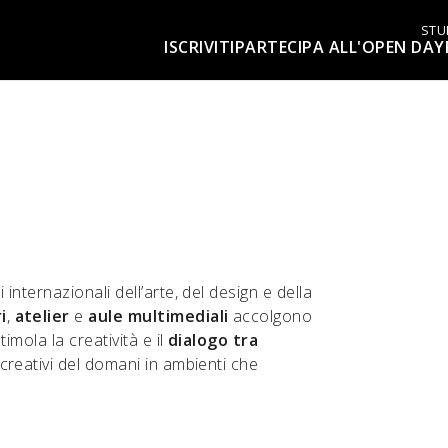
STU
ISCRIVITI
PARTECIPA ALL'OPEN DAY
i internazionali dell’arte, del design e della
i
,
atelier
e
aule multimediali
accolgono
imola la creatività e il
dialogo tra
creativi del domani in ambienti che