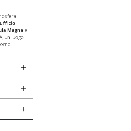
tmosfera
ufficio
ula Magna
e
FA, un luogo
iorno.