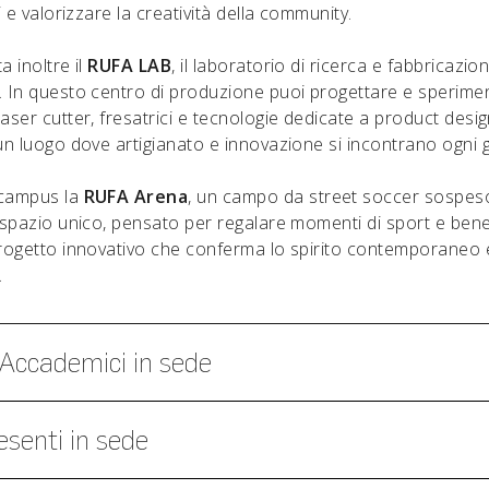
ri e valorizzare la creatività della community.
a inoltre il
RUFA LAB
, il laboratorio di ricerca e fabbricazion
. In questo centro di produzione puoi progettare e sperime
aser cutter, fresatrici e tecnologie dedicate a product design
 un luogo dove artigianato e innovazione si incontrano ogni 
 campus la
RUFA Arena
, un campo da street soccer sospeso 
o spazio unico, pensato per regalare momenti di sport e be
progetto innovativo che conferma lo spirito contemporaneo 
.
Accademici in sede
esenti in sede