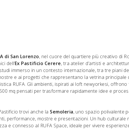
A di San Lorenzo
, nel cuore del quartiere più creativo di R
ci dell’
Ex Pastificio Cerere
, tra atelier d’artisti e architett
i studi immerso in un contesto internazionale, tra tre piani ded
 mostre e ai progetti che rappresentano la vetrina principale 
stica RUFA. Gli ambienti, ispirati ai loft newyorkesi, offrono 
500 mq pensati per trasformare rapidamente idee e processi
Pastificio trovi anche la
Semoleria
, uno spazio polivalente pe
ti, performance, mostre e presentazioni. Un hub culturale
azza e connesso al RUFA Space, ideale per vivere esperienz