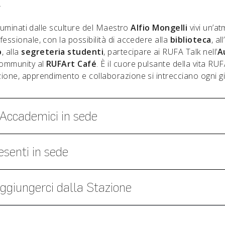
.
illuminati dalle sculture del Maestro
Alfio Mongelli
vivi un’a
essionale, con la possibilità di accedere alla
biblioteca
, all’
o
, alla
segreteria studenti
, partecipare ai RUFA Talk nell’
A
community al
RUFArt Café
. È il cuore pulsante della vita RU
ione, apprendimento e collaborazione si intrecciano ogni g
Accademici in sede
esenti in sede
giungerci dalla Stazione