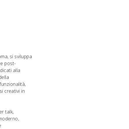
oma, si sviluppa
ure post-
icati alla
della
funzionalità,
 creativi in
r talk,
 moderno,
e