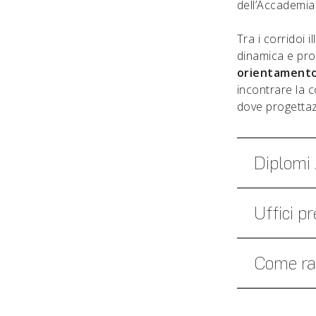
dell’Accademia
Tra i corridoi 
dinamica e prof
orientament
incontrare la 
dove progettaz
Diplomi 
Uffici pr
Come rag