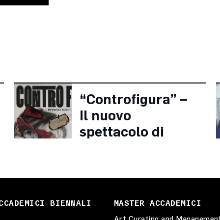
“Controfigura” –
Il nuovo
spettacolo di
Christian Angeli
CCADEMICI BIENNALI
MASTER ACCADEMICI
Art Curating and Managemen