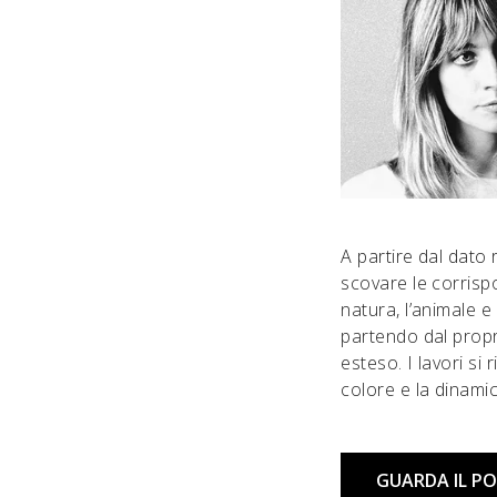
A partire dal dato r
scovare le corrispo
natura, l’animale e
partendo dal propr
esteso. I lavori si
colore e la dinamic
GUARDA IL P