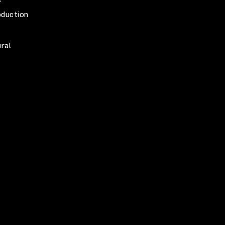
duction
ural