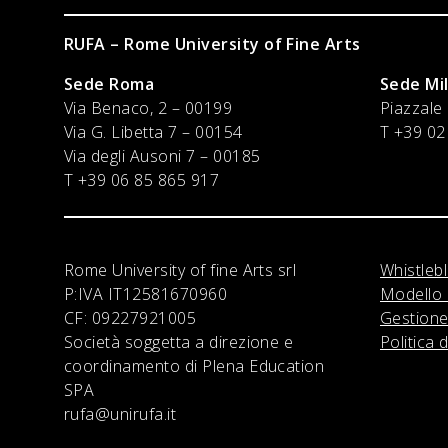
RUFA – Rome University of Fine Arts
Sede Roma
Sede Mi
Via Benaco, 2 – 00199
Piazzale
Via G. Libetta 7 – 00154
T +39 02
Via degli Ausoni 7 – 00185
T +39 06 85 865 917
Rome University of fine Arts srl
Whistleb
P:IVA
IT12581670960
Modello 
CF:
09227921005
Gestione
Società soggetta a direzione e
Politica 
coordinamento di Plena Education
SPA
rufa@unirufa.it