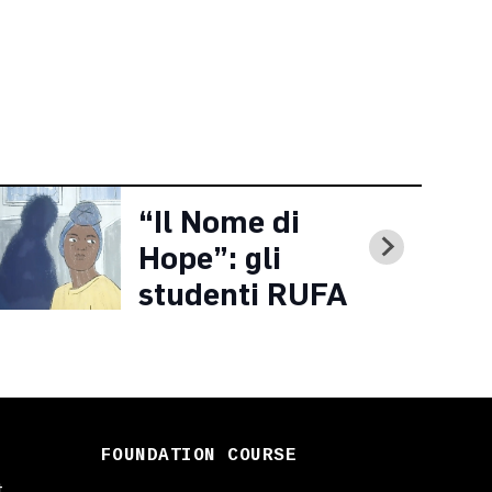
“Il Nome di
Hope”: gli
studenti RUFA
alla 82ª Mostra
del Cinema di
Venezia
FOUNDATION COURSE
t