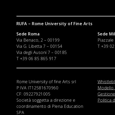
RUFA – Rome University of Fine Arts
Sede Roma
Sede Mi
Via Benaco, 2 – 00199
Piazzale
Via G. Libetta 7 – 00154
T +39 02
Via degli Ausoni 7 – 00185
T +39 06 85 865 917
Rome University of fine Arts srl
Whistleb
P:IVA
IT12581670960
Modello 
CF:
09227921005
Gestione
Società soggetta a direzione e
Politica 
coordinamento di Plena Education
SPA