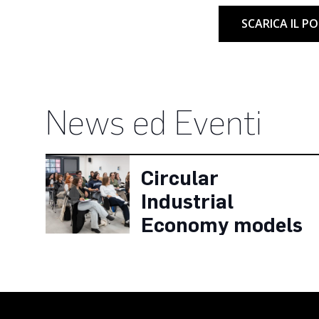
SCARICA IL P
News ed Eventi
Circular
Industrial
Economy models
to manage
Brands