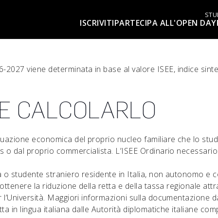
STU
ISCRIVITI
PARTECIPA ALL'OPEN DAY
6-2027 viene determinata in base al valore ISEE, indice sint
OME CALCOLARLO
situazione economica del proprio nucleo familiare che lo stu
nps o dal proprio commercialista. L’ISEE Ordinario necessario
a o studente straniero residente in Italia, non autonomo e con
e ottenere la riduzione della retta e della tassa regionale at
er l’Università. Maggiori informazioni sulla documentazione d
otta in lingua italiana dalle Autorità diplomatiche italiane co