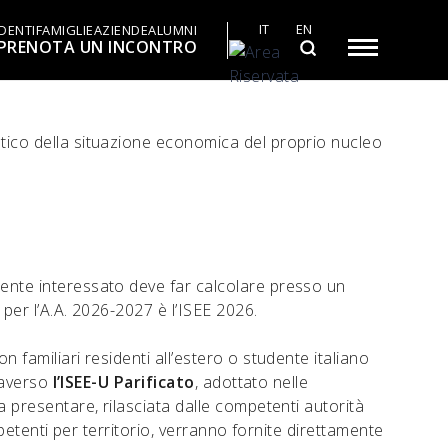
IT
EN
DENTI
FAMIGLIE
AZIENDE
ALUMNI
PRENOTA UN INCONTRO
etico della situazione economica del proprio nucleo
dente interessato deve far calcolare presso un
 per l’A.A. 2026-2027 è l’ISEE 2026.
 familiari residenti all’estero o studente italiano
traverso
l’ISEE-U Parificato
, adottato nelle
a presentare, rilasciata dalle competenti autorità
mpetenti per territorio, verranno fornite direttamente