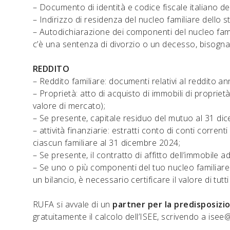
– Documento di identità e codice fiscale italiano dell
– Indirizzo di residenza del nucleo familiare dello s
– Autodichiarazione dei componenti del nucleo famili
c’è una sentenza di divorzio o un decesso, bisogna 
REDDITO
– Reddito familiare: documenti relativi al reddito 
– Proprietà: atto di acquisto di immobili di proprie
valore di mercato);
– Se presente, capitale residuo del mutuo al 31 di
– attività finanziarie: estratti conto di conti corrent
ciascun familiare al 31 dicembre 2024;
– Se presente, il contratto di affitto dell’immobile ad
– Se uno o più componenti del tuo nucleo familiare 
un bilancio, è necessario certificare il valore di tutt
RUFA si avvale di un
partner per la predisposizio
gratuitamente il calcolo dell’ISEE, scrivendo a
isee@