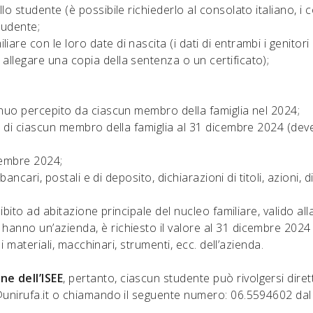
o studente (è possibile richiederlo al consolato italiano, i co
tudente;
are con le loro date di nascita (i dati di entrambi i genitor
allegare una copia della sentenza o un certificato);
annuo percepito da ciascun membro della famiglia nel 2024;
tà di ciascun membro della famiglia al 31 dicembre 2024 (deve
cembre 2024;
i bancari, postali e di deposito, dichiarazioni di titoli, azioni
ibito ad abitazione principale del nucleo familiare, valido alla
hanno un’azienda, è richiesto il valore al 31 dicembre 2024
i i materiali, macchinari, strumenti, ecc. dell’azienda.
ne dell’ISEE
, pertanto, ciascun studente può rivolgersi di
unirufa.it
o chiamando il seguente numero: 06.5594602 dal lu