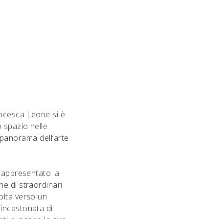
ancesca Leone si è
o spazio nelle
l panorama dell’arte
 rappresentato la
e di straordinari
olta verso un
 incastonata di