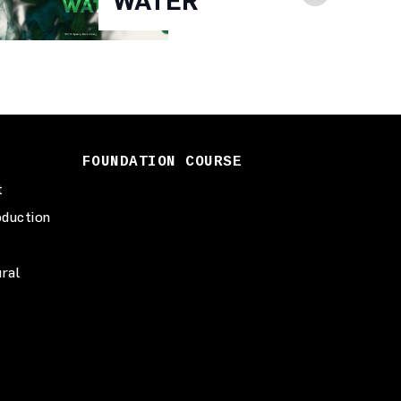
WATER
FOUNDATION COURSE
t
duction
ural