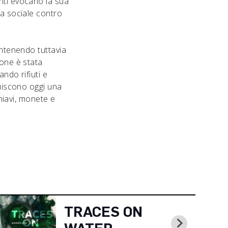
nti evocano la sua
ia sociale contro
antenendo tuttavia
ione è stata
ndo rifiuti e
tuiscono oggi una
chiavi, monete e
TRACES ON