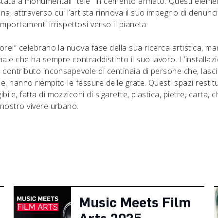
costata a monumentali “tele” in cemento armato. Questi eleme
a, attraverso cui l’artista rinnova il suo impegno di denunc
comportamenti irrispettosi verso il pianeta.
torei” celebrano la nuova fase della sua ricerca artistica, m
ale che ha sempre contraddistinto il suo lavoro. L’installaz
l contributo inconsapevole di centinaia di persone che, lascia
de, hanno riempito le fessure delle grate. Questi spazi resti
bile, fatta di mozziconi di sigarette, plastica, pietre, carta, 
 nostro vivere urbano.
Music Meets Film