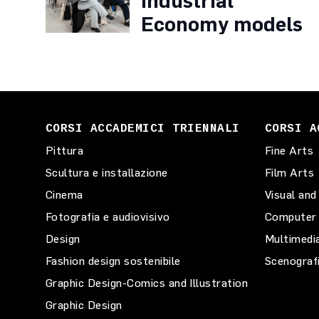
Industrial
Economy models
to manage
Brands
CORSI ACCADEMICI TRIENNALI
CORSI A
Pittura
Fine Arts
Scultura e installazione
Film Arts
Cinema
Visual and
Fotografia e audiovisivo
Computer 
Design
Multimedi
Fashion design sostenibile
Scenograf
Graphic Design-Comics and Illustration
Graphic Design