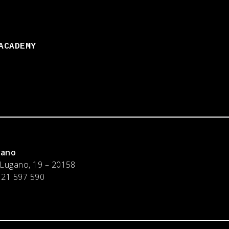
ACADEMY
lano
 Lugano, 19 – 20158
 21 597 590