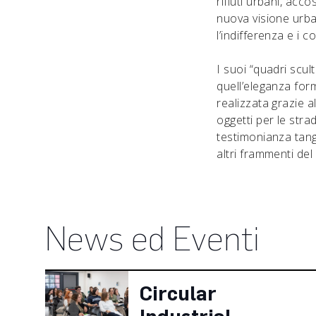
rifiuti urbani, ac
nuova visione urban
l’indifferenza e i 
I suoi “quadri scul
quell’eleganza form
realizzata grazie a
oggetti per le stra
testimonianza tangi
altri frammenti del
News ed Eventi
Circular