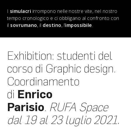
I
simulacri
irrompono nelle nostre vite, nel nostro
tempo cronologico e ci obbligano al confronto con
il
sovrumano
, il
destino
, l’
impossibile
.
Exhibition: studenti del
corso di Graphic design.
Coordinamento
di
Enrico
Parisio
.
RUFA Space
dal 19 al 23 luglio 2021.