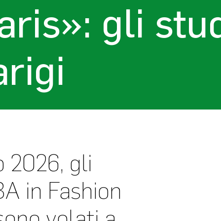
ris»: gli st
rigi
 2026, gli
BA in Fashion
sono volati a