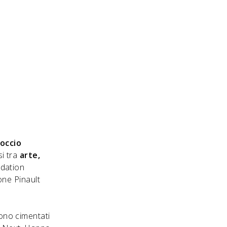
occio
i tra
arte,
ndation
one Pinault
sono cimentati