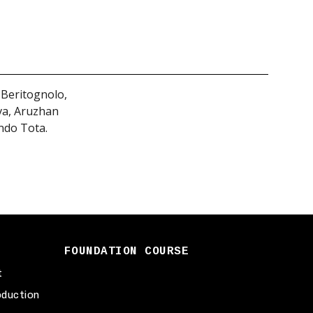
 Beritognolo,
eva, Aruzhan
ndo Tota.
FOUNDATION COURSE
t
duction