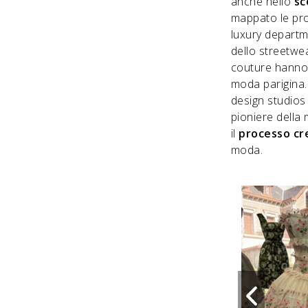
anche nello
sc
mappato le pro
luxury depart
dello streetwea
couture hanno s
moda parigina.
design studios d
pioniere della 
il
processo cr
moda.