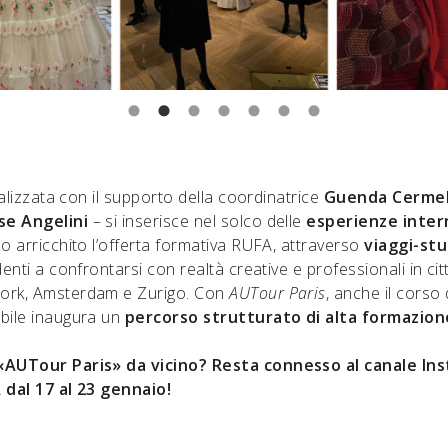
realizzata con il supporto della coordinatrice
Guenda Cerme
e Angelini
– si inserisce nel solco delle
esperienze inter
o arricchito l’offerta formativa RUFA, attraverso
viaggi-stu
denti a confrontarsi con realtà creative e professionali in ci
ork, Amsterdam e Zurigo. Con
AUTour Paris
, anche il corso
bile inaugura un
percorso strutturato di alta formazione
«AUTour Paris» da vicino? Resta connesso al
canale In
A
dal 17 al 23 gennaio!