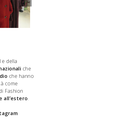
l
e della
nazionali
che
dio
che hanno
ttà come
 di Fashion
 all’estero
.
stagram