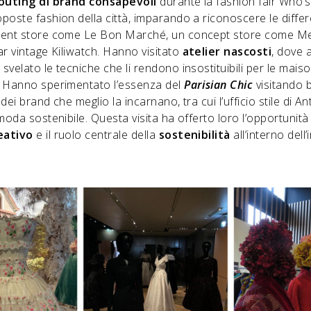
outing di brand consapevoli
durante la fashion fair Who’
poste fashion della città, imparando a riconoscere le diffe
ment store come Le Bon Marché, un concept store come Mer
r vintage Kiliwatch. Hanno visitato
atelier nascosti
, dove a
velato le tecniche che li rendono insostituibili per le maison
 Hanno sperimentato l’essenza del
Parisian Chic
visitando 
ei brand che meglio la incarnano, tra cui l’ufficio stile di Ant
moda sostenibile. Questa visita ha offerto loro l’opportunità
eativo
e il ruolo centrale della
sostenibilità
all’interno dell