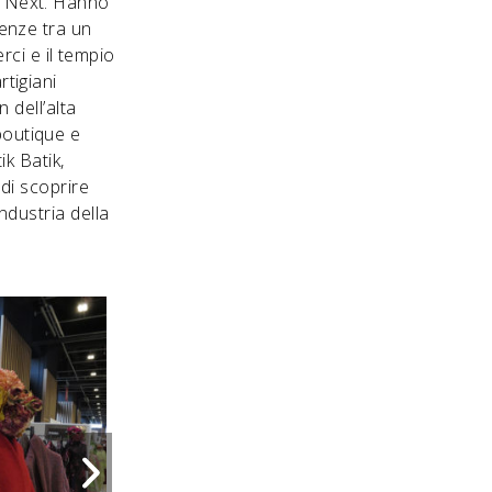
s Next. Hanno
renze tra un
ci e il tempio
rtigiani
 dell’alta
boutique e
ik Batik,
 di scoprire
’industria della