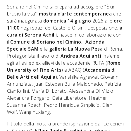
Soriano nel Cimino si prepara ad accogliere “È un
brusio la vita”,
mostra d’arte contemporanea
che
sarà inaugurata
domenica 14 giugno
2026 alle
ore
11:00
negli spazi del Castello Orsini. L’esposizione,
a
cura di Serena Achilli
, nasce in collaborazione con
il
Comune di Soriano nel Cimino
, l’
Azienda
Speciale SAM
e la
galleria La Nuova Pesa
di Roma.
Protagonista il lavoro di
Andrea Aquilanti
insieme
agli allievi ed ex allievi delle accademie RUFA (
Rome
University of Fine Arts
) e ABAQ (
Accademia di
Belle Arti dell’Aquila
): Vanshika Agrawal, Giovanni
Annunziata, Juan Esteban Bulla Maldonado, Patrizia
Cianforlini, Maria Di Loreto, Alessandra Di Mizio,
Alexandra Fongaro, Gaia Liberatore, Heather
Susanna Roach, Pedro Henrique Simplício, Ellen
Wolf, Wang Yuxiang.
Il titolo della mostra prende ispirazione da “Le ceneri
di Gramsci” di
Pier Paolo Pasolini
e si sviluppa