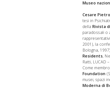
Museo naziona
Cesare Pietro
tesi in Psichia
della
Rivista d
paradossali o 
rappresentativi
2001), la conf
Bologna, 1997
Residents
, N
Ratti, LUCAD –
Come membro d
Foundation
(
musei, spazi in
Moderna di B