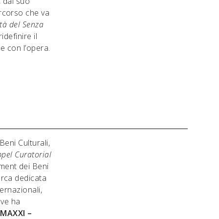
e, dal suo
ercorso che va
ità del Senza
definire il
re con l’opera.
Beni Culturali,
pel Curatorial
ment dei Beni
erca dedicata
ternazionali,
ove ha
MAXXI –