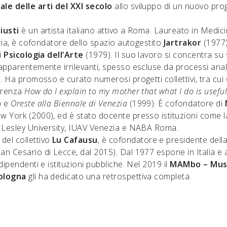
le delle arti del XXI secolo
allo sviluppo di un nuovo pro
iusti
è un artista italiano attivo a Roma. Laureato in Medic
tria, è cofondatore dello spazio autogestito
Jartrakor
(1977
i Psicologia dell’Arte
(1979). Il suo lavoro si concentra su 
apparentemente irrilevanti, spesso escluse da processi anali
. Ha promosso e curato numerosi progetti collettivi, tra cui
erenza
How do I explain to my mother that what I do is usefu
) e
Oreste alla Biennale di Venezia
(1999). È cofondatore di
ew York (2000), ed è stato docente presso istituzioni come
 Lesley University, IUAV Venezia e NABA Roma.
el collettivo
Lu Cafausu
, è cofondatore e presidente dell
San Cesario di Lecce, dal 2015). Dal 1977 espone in Italia e a
dipendenti e istituzioni pubbliche. Nel 2019 il
MAMbo – Mus
ologna
gli ha dedicato una retrospettiva completa.