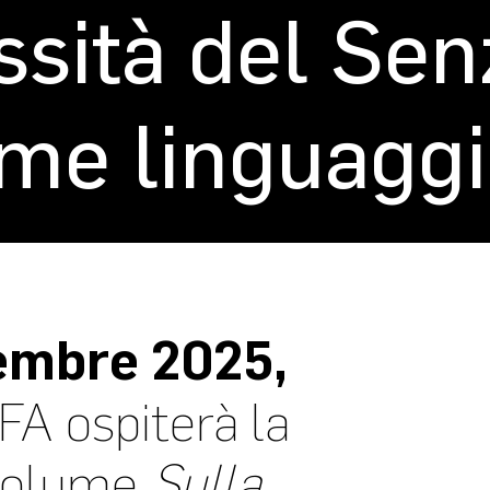
sità del Senza
ome linguaggi
embre 2025,
FA ospiterà la
 volume
Sulla