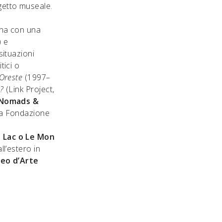
getto museale.
ina con una
) e
situazioni
tici o
Oreste
(1997–
l?
(Link Project,
Nomads &
 la Fondazione
a
Lac o Le Mon
ll’estero in
eo d’Arte