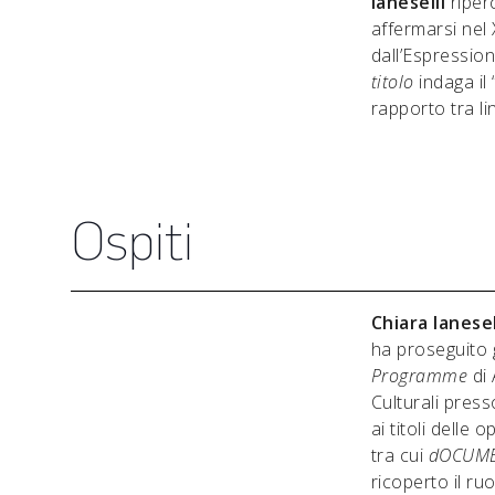
Ianeselli
riper
affermarsi nel
dall’Espression
titolo
indaga il
rapporto tra li
Ospiti
Chiara Ianesel
ha proseguito gl
Programme
di
Culturali pres
ai titoli delle
tra cui
dOCUME
ricoperto il ru