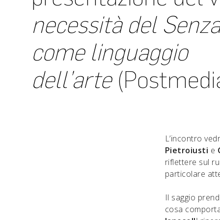
necessità del Senza t
come linguaggio
dell’arte
(Postmedia
L’incontro vedr
Pietroiusti
e
riflettere sul r
particolare at
Il saggio pren
cosa comporta, 