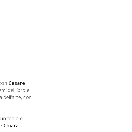
 con
Cesare
mi del libro e
a dell’arte, con
n titolo e
”
?
Chiara