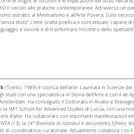
corre le origini, le funzioni e le implicazioni del titolo nell’art
 XVIII secolo alle pratiche contemporanee. Attraverso un p
ismo astratto al Minimalismo e all’Arte Povera,
Sulla necess
 “senza titolo” come scelta poetica e concettuale, capace di ri
nguaggio e visione e di trasformare l’incontro dello spettato
li
(Trento, 1989) è storica dell’arte. Laureata in Scienze dei 
i studi con una specialistica in Storia dell’Arte e con il
de Ap
 Amsterdam. Ha conseguito il Dottorato in Analisi e Manage
so la IMT School for Advanced Studies di Lucca, con una ric
 opere d’arte. Ha collaborato con importanti manifestazioni in
NTA (13)
, la
14ª Biennale di Istanbul
e
documenta fifteen
, d
olo di coordinatrice curatoriale. Attualmente collabora con il