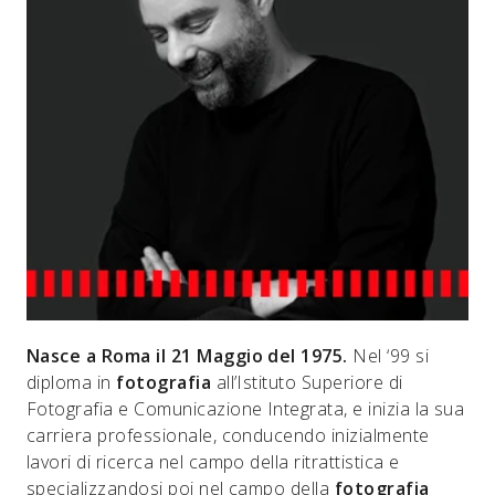
Nasce a Roma il 21 Maggio del 1975.
Nel ‘99 si
diploma in
fotografia
all’Istituto Superiore di
Fotografia e Comunicazione Integrata, e inizia la sua
carriera professionale, conducendo inizialmente
lavori di ricerca nel campo della ritrattistica e
specializzandosi poi nel campo della
fotografia