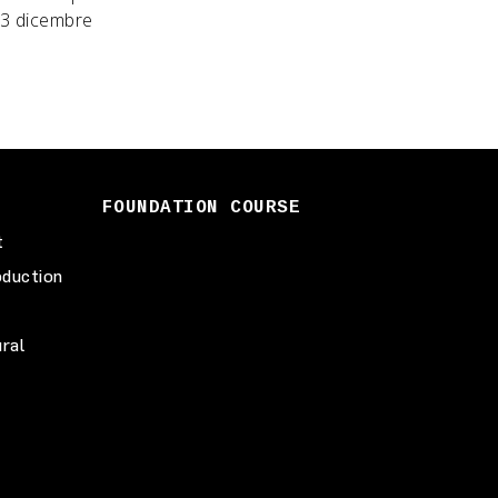
 13 dicembre
FOUNDATION COURSE
t
duction
ural