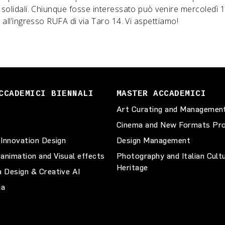
i solidali. Chiunque fosse interessato può venire mercoledì
8 all’ingresso RUFA di via Taro 14. Vi aspettiamo!
CCADEMICI BIENNALI
MASTER ACCADEMICI
Art Curating and Managemen
Cinema and New Formats Pro
 Innovation Design
Design Management
animation and Visual effects
Photography and Italian Cult
Heritage
a Design & Creative AI
ia