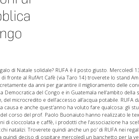
blica
ongo
egalo di Natale solidale? RUFA è il posto giusto. Mercoledì 
8 di fronte al RufArt Cafè (via Taro 14) troverete lo stand Am
retamente da anni per garantire il miglioramento delle condi
ca Democratica del Congo e in Guatemala nell’ambito della s
e, del microcredito e dell’accesso all’acqua potabile. RUFA 
a causa e anche quest’anno ha voluto fare qualcosa: gli stu
del corso del prof. Paolo Buonaiuto hanno realizzato le text
ni di cioccolata e caffè, i prodotti che l’associazione ha scel
cchi natalizi. Troverete quindi anche un po’ di RUFA nei regal
 quindi deciso di ospitare mercoledì un banchetto per la ven