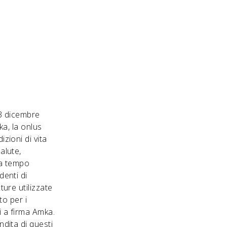
13 dicembre
ka, la onlus
zioni di vita
alute,
da tempo
denti di
ure utilizzate
to per i
i a firma Amka.
dita di questi