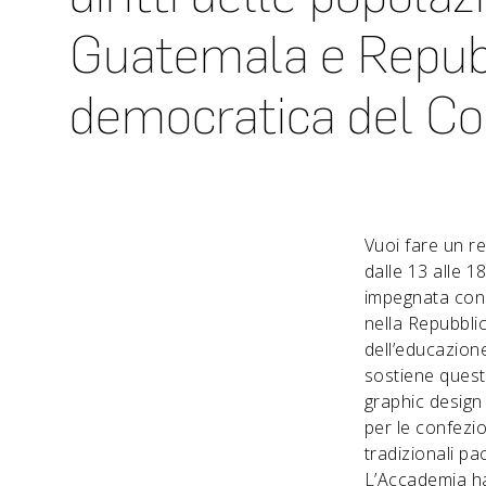
Guatemala e Repub
democratica del C
Vuoi fare un r
dalle 13 alle 1
impegnata conc
nella Repubbli
dell’educazion
sostiene quest
graphic design 
per le confezio
tradizionali pa
L’Accademia ha