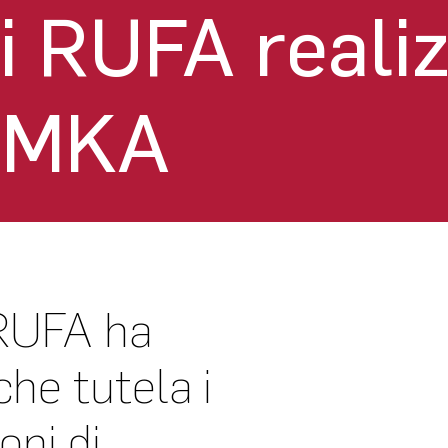
ti RUFA reali
 AMKA
RUFA ha
che tutela i
oni di