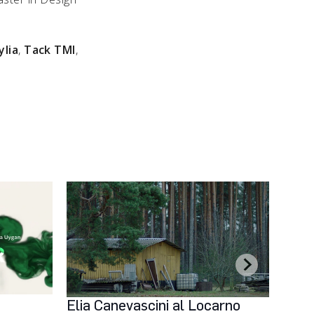
ylia
,
Tack TMI
,
Elia Canevascini al Locarno
Con I