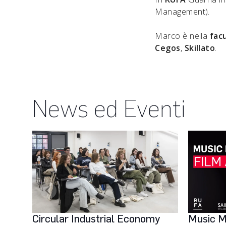
Management).
Marco è nella
fac
Cegos
,
Skillato
.
News ed Eventi
Circular Industrial Economy
Music M