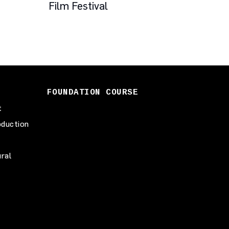
Film Festival
spaz
FOUNDATION COURSE
t
duction
ural