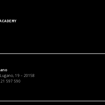
ACADEMY
lano
 Lugano, 19 – 20158
 21 597 590