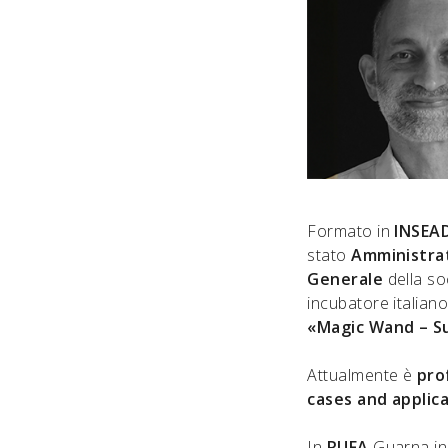
Formato in
INSEAD
stato
Amministra
Generale
della soc
incubatore italiano
«Magic Wand – Su
Attualmente è
pro
cases and applic
In
RUFA
Guarna i