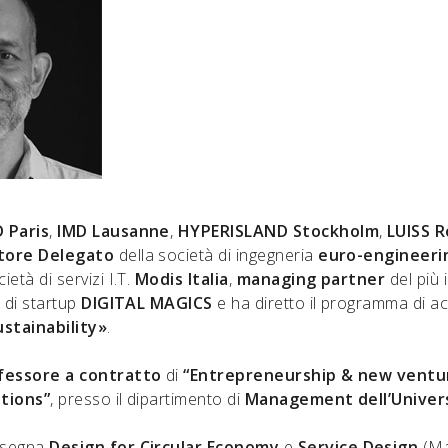
 Paris
,
IMD Lausanne
,
HYPERISLAND Stockholm
,
LUISS 
tore Delegato
della società di ingegneria
euro-engineeri
ietà di servizi I.T.
Modis Italia
,
managing partner
del più
 di startup
DIGITAL MAGICS
e ha diretto il programma di a
stainability»
.
fessore a contratto
di
“Entrepreneurship & new ventur
ations”
, presso il dipartimento di
Management dell’Univers
nsegna
Design for Circular Economy
e
Service Design
(Ma