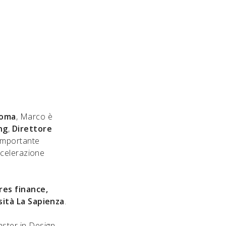
Roma
, Marco è
ng
,
Direttore
 importante
ccelerazione
es finance,
ità La Sapienza
.
ster in Design